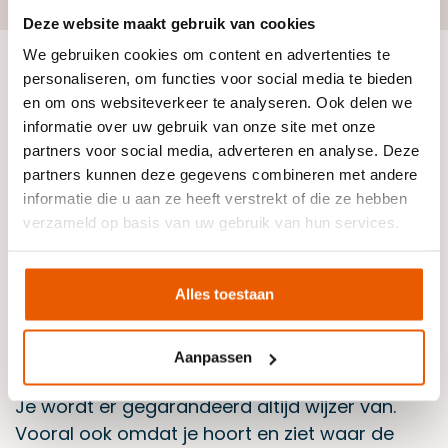
Deze website maakt gebruik van cookies
We gebruiken cookies om content en advertenties te
personaliseren, om functies voor social media te bieden
Extra goed voorbereiden op
en om ons websiteverkeer te analyseren. Ook delen we
het theorie-examen
informatie over uw gebruik van onze site met onze
partners voor social media, adverteren en analyse. Deze
Staat de datum voor je theorie-examen al
partners kunnen deze gegevens combineren met andere
rood omcirkeld in je agenda? Maar gieren de
informatie die u aan ze heeft verstrekt of die ze hebben
zenuwen je ineens door het lijf? Kom dan naar
verzameld op basis van uw gebruik van hun services.
onze weekend theorie dagcursus om jezelf
extra zekerheid te bieden over je kennis van de
Alles toestaan
theorie. Het kan namelijk nooit kwaad om alles
nog een keer goed te herhalen en door te
nemen. Klassikaal theorie oefenen is toch
Aanpassen
anders dan thuis in je eentje alles doornemen.
Je wordt er gegarandeerd altijd wijzer van.
Vooral ook omdat je hoort en ziet waar de