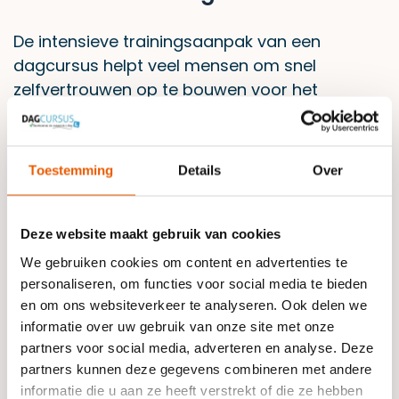
De intensieve trainingsaanpak van een
dagcursus helpt veel mensen om snel
zelfvertrouwen op te bouwen voor het
examen. Doordat je in korte tijd alles leert en
meteen examen doet, voel je je vaak zekerder
en ga je goed voorbereid het theorie-examen
Toestemming
Details
Over
in. Hierdoor blijft de kennis achteraf ook beter
hangen en ga je straks zelfverzekerder de weg
op.
Deze website maakt gebruik van cookies
We gebruiken cookies om content en advertenties te
Contact met Dagcursus.nl
personaliseren, om functies voor social media te bieden
en om ons websiteverkeer te analyseren. Ook delen we
Wil je binnenkort je rijbewijs halen? Wil je
informatie over uw gebruik van onze site met onze
daarvoor eerst snel je theorie-examen halen?
partners voor social media, adverteren en analyse. Deze
Kom dan een
auto theorie cursus volgen
bij
partners kunnen deze gegevens combineren met andere
ons. Wij zorgen ervoor dat je snel en goed de
informatie die u aan ze heeft verstrekt of die ze hebben