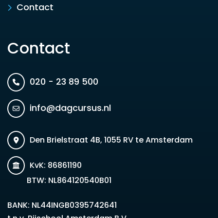
Contact
Contact
020 - 23 89 500
info@dagcursus.nl
Den Brielstraat 4B, 1055 RV te Amsterdam
KvK: 86861190
BTW: NL864120540B01
BANK: NL44INGB0395742641